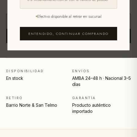
Efectivo disponible al retirar en sucursal
−
+
1
ENTENDIDO, CONTINUAR COMPRANDO
AGREGAR AL CARRITO
DISPONIBILIDAD
ENVÍOS
En stock
AMBA 24–48 h · Nacional 3–5
días
RETIRO
GARANTÍA
Barrio Norte & San Telmo
Producto auténtico
importado