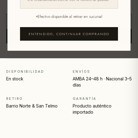
Efectivo disponible al retirar en sucursal
−
+
1
ENTENDIDO, CONTINUAR COMPRANDO
AGREGAR AL CARRITO
DISPONIBILIDAD
ENVÍOS
En stock
AMBA 24–48 h · Nacional 3–5
días
RETIRO
GARANTÍA
Barrio Norte & San Telmo
Producto auténtico
importado