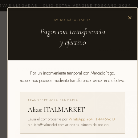
VAS LLEGADAS · OLIO EXTRA VERGINE TOSCANO 2024
×
AVISO IMPORTANTE
Pagos con transferencia
y efectivo
PRODUCTOS
PAS
INICIO
/
PRODUCTOS
/
PRODUCTOS FRESCOS
Por un inconveniente temporal con MercadoPago,
aceptamos pedidos mediante transferencia bancaria o efectivo.
TRANSFERENCIA BANCARIA
Alias: ITALMARKET
Enviá el comprobante por
WhatsApp +54 11 4446-9610
o a info@italmarket.com.ar con tu número de pedido.