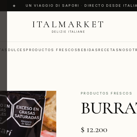
◆
UN VIAGGIO DI SAPORI · DIRECTO DESDE ITALIA
ITALMARKET
DELIZIE ITALIANE
TAS
DULCES
PRODUCTOS FRESCOS
BEBIDAS
RECETAS
NOSOT
PRODUCTOS FRESCOS
BURRA
$ 12.200