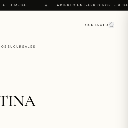
 A TU MESA
◆
ABIERTO EN BARRIO NORTE & SA
CONTACTO
ROS
SUCURSALES
TINA