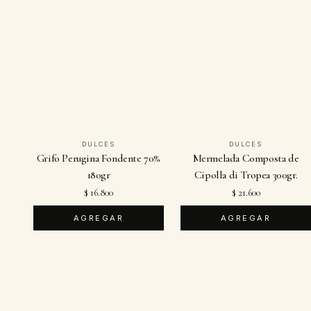
DULCES
DULCES
Grifo Perugina Fondente 70%
Mermelada Composta de
180gr
Cipolla di Tropea 300gr.
$ 16.800
$ 21.600
AGREGAR
AGREGAR