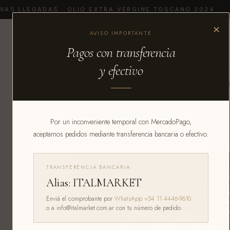
AS LLEGADAS · OLIO EXTRA VERGINE TOSCANO 2024
×
AVISO IMPORTANTE
Pagos con transferencia
y efectivo
PRODUCTOS
PAS
INICIO
/
PRODUCTOS
/
DULCES
Por un inconveniente temporal con MercadoPago,
aceptamos pedidos mediante transferencia bancaria o efectivo.
TRANSFERENCIA BANCARIA
Alias: ITALMARKET
Enviá el comprobante por
WhatsApp +54 11 4446-9610
o a info@italmarket.com.ar con tu número de pedido.