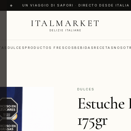
◆
UN VIAGGIO DI SAPORI · DIRECTO DESDE ITALIA 
ITALMARKET
DELIZIE ITALIANE
TAS
DULCES
PRODUCTOS FRESCOS
BEBIDAS
RECETAS
NOSOT
DULCES
Estuche 
175gr