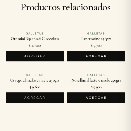
Productos relacionados
GALLETAS
GALLETAS
Ottimini Ripieno di Cioccolato
Pancrostino 250grs
$ 11.700
$ 7.700
AGREGAR
AGREGAR
GALLETAS
GALLETAS
Osvego al malto e miele 250grs
Novellini al latte e miele 250grs
$ 9.600
$ 9.900
AGREGAR
AGREGAR