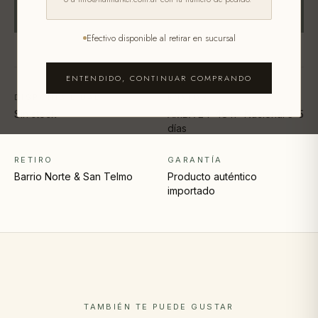
SIN STOCK
Efectivo disponible al retirar en sucursal
ENTENDIDO, CONTINUAR COMPRANDO
DISPONIBILIDAD
ENVÍOS
Sin stock
AMBA 24–48 h · Nacional 3–5
días
RETIRO
GARANTÍA
Barrio Norte & San Telmo
Producto auténtico
importado
TAMBIÉN TE PUEDE GUSTAR