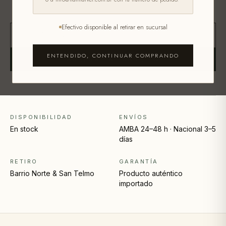
Efectivo disponible al retirar en sucursal
−
+
1
ENTENDIDO, CONTINUAR COMPRANDO
AGREGAR AL CARRITO
DISPONIBILIDAD
ENVÍOS
En stock
AMBA 24–48 h · Nacional 3–5
días
RETIRO
GARANTÍA
Barrio Norte & San Telmo
Producto auténtico
importado