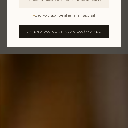
PREP
COCCIÓN
30
min
60
min
Efectivo disponible al retirar en sucursal
PORCIONES
DIFICULTAD
8
Media
ENTENDIDO, CONTINUAR COMPRANDO