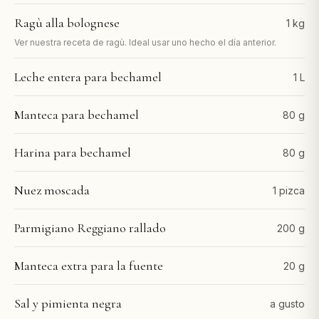
Ragù alla bolognese
1 kg
Ver nuestra receta de ragù. Ideal usar uno hecho el día anterior.
Leche entera para bechamel
1 L
Manteca para bechamel
80 g
Harina para bechamel
80 g
Nuez moscada
1 pizca
Parmigiano Reggiano rallado
200 g
Manteca extra para la fuente
20 g
Sal y pimienta negra
a gusto