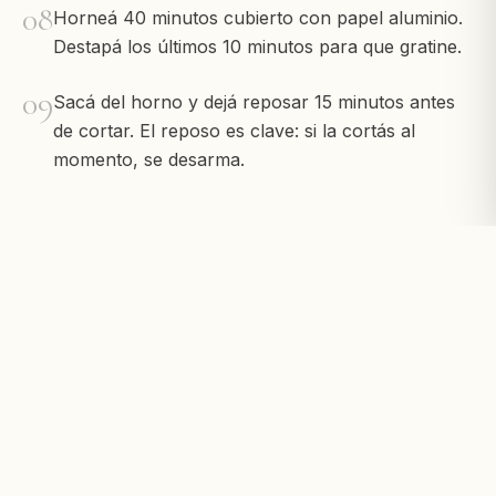
08
Horneá 40 minutos cubierto con papel aluminio.
Destapá los últimos 10 minutos para que gratine.
09
Sacá del horno y dejá reposar 15 minutos antes
de cortar. El reposo es clave: si la cortás al
momento, se desarma.
Tips de la nonna
La mejor lasagna se come al día siguiente
recalentada. Los sabores se asientan y las capas
se definen.
Si usás láminas secas sin hervir, agregá más
bechamel y leche — la pasta absorbe líquido al
cocinarse.